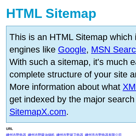
HTML Sitemap
This is an HTML Sitemap which 
engines like
Google
,
MSN Searc
With such a sitemap, it's much ea
complete structure of your site an
More information about what
XM
get indexed by the major search
SitemapX.com
.
URL
嵊州吉野电器_嵊州吉野吸油烟机_嵊州吉野厨卫电器_嵊州市吉野电器有限公司