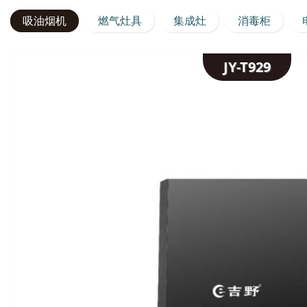
吸油烟机
燃气灶具
集成灶
消毒柜
JY-T929